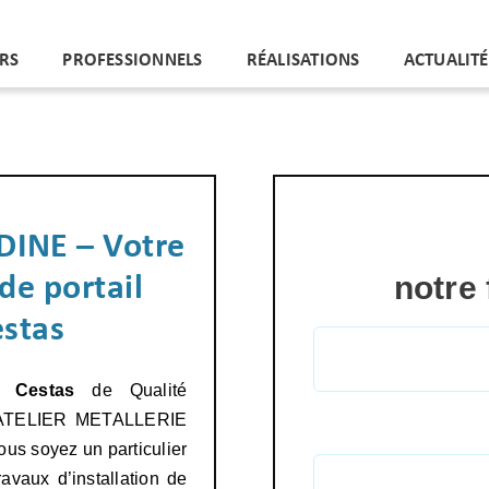
ERS
PROFESSIONNELS
RÉALISATIONS
ACTUALITÉ
INE – Votre
notre
 de portail
estas
Nom (*)
, Cestas
de Qualité
 ? ATELIER METALLERIE
us soyez un particulier
Email (*)
vaux d’installation de