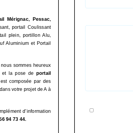
ail
Mérignac, Pessac,
sant, portail Coulissant
Message
il plein, portillon Alu,
euf Aluminium et Portail
e, nous sommes heureux
n et la pose de
portail
e est composée par des
dans votre projet de A à
En soumettant ce 
omplément d’information
56 94 73 44
.