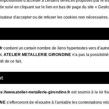
'impossibilité d'accéder à certains services proposés par le site
 de suivi en cliquant sur le lien en bas de page du site « Gest
isateur d'accepter ou de refuser les cookies non nécessaires.
fr
contient un certain nombre de liens hypertextes vers d'autres
t,
ATELIER METALLERIE GIRONDINE
n'a pas la possibilité 
 de ce fait.
nt
s://www.atelier-metallerie-girondine.fr
est soumis à la loi fr
INE
s'efforceront de résoudre à l'amiable les contestations re