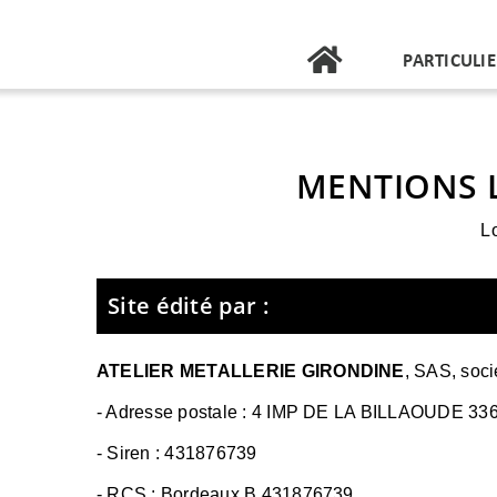
Passer
au
PARTICULI
contenu
MENTIONS 
L
Site édité par :
ATELIER METALLERIE GIRONDINE
,
SAS, socié
- Adresse postale :
4 IMP DE LA BILLAOUDE 33
- Siren :
431876739
- RCS :
Bordeaux B 431876739